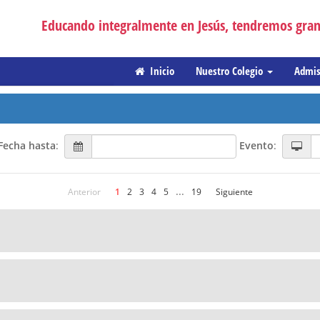
Educando integralmente en Jesús, tendremos gr
Inicio
Nuestro Colegio
Admi
Fecha hasta
:
Evento
:
...
Anterior
1
2
3
4
5
19
Siguiente